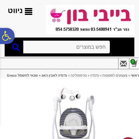
לתפריט
לתוכן
לתפריט
אתר
המרכזי
נגישות
ניווט
פ
חיפוש
סר
0
נג
ראשי
>
צעצועים לפעוטות
>
נדנדה + טרמפולינה
>
נדנדה לאבין האג + שנאי לחשמל Graco