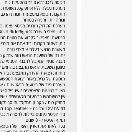
הכיסא לרכב ללא צורך בהפעלת כוח
מערכת נעילה ללא איזופיקס, משופרת ו
ונוחה יותר וחגירה בטוחה
מערכת ההידוק מובנית בכיסא עצמו, כולל יחידו
מחוון מ
הנסיעה ומאפשר לקבוע את הזווית המ
ניתן לשנות בקלות וביד אחת את מצבי 
משענת הראש בעלת 9 מצבי גובה
מבנה פנימי המקביל למבנה הפנימי של הסלקל בתו
כיוונון משענת הראש מתבצע בהתאם לכי
מתיחת רצועת ההידוק מתבצעת ביד א
תוספת של כרית באזור רצועת המפשע
מערכת ניוד של רצועות הלאטש'ים / אי
כאשר רצועות הלאטש'ים / איזופיקס אינ
אין להשתמש ברצועות הלאטש'ים / איזופיקס מעל משקל 16 ק"ג (ללא משקל הכיסא)
מחזיק כוס / בקבוק מתקפל וחוסך מקו
רצועת עיגון עליונה – Top Teather מובנית בכיסא
בדי הכיסא ניתנים בקלות להסרה ולכבי
תוקף הכיסא ל- 8 שנים
בכדי לאתר את תאריך היצור של הכיסא,
להוסיף 8 שנים בכדי לדעת את תאריך תוקף הכיסא)