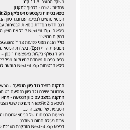
משקל המוצר :
11.3 ק"ג
אחריות :
שנה - בכפוף לתקנון
כיסא בטיחות נקסטפיט זיפ
צ'יקו
t Zip
הכיסא מתאים לנסיעה עם ונגד כיוון הנ
דגם חדש מסדרת כיסאות הבטיחות עטורת הפרסים 
במקום הראשון
מפגיעות הדף (Eps). בשלדת הכיסא משולבות זוג קורות מפלדה
ריפוד נשלף בקלות באמצעות רוכסן – 
כרית פנימית מיוחדת לתינוקות מגיל לידה ועד 5 ק"ג הני
כיסא הבטיחות NextFit Zip מותאם לתקן האמריקאי Fmvss 213
התקנה במצב נגד כיוון הנסיעה -
אחרונות ישיבה נגד כיוון הנסיעה בטוחה פ
התקנה במצב עם כיוון הנסיעה -
מתאימה לילדים ב
הטבעית של מושב הרכב
רצועות הבטיחות של הכיסא ארוכות ומ
אבזם נעילת החזה משודרג