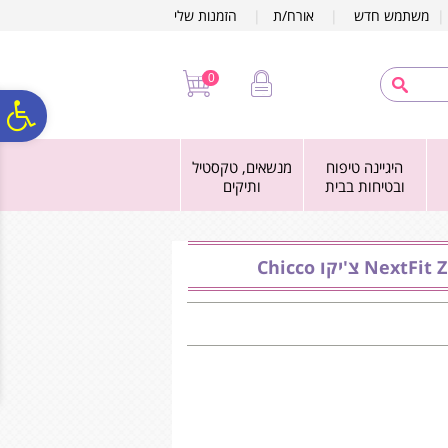
לתפריט
לתוכן
לתפריט
משתמש חדש
|
אורח/ת
|
הזמנות שלי
אתר
המרכזי
נגישות
0
פ
היגיינה טיפוח
מנשאים, טקסטיל
סר
ובטיחות בבית
ותיקים
נג