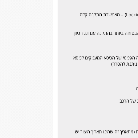
התקנת הכיסא באמצעות חגורת הרכב (ללא האיזופיקס) קלה ונוחה עם מערכת הידוק החגורות ®Locking Clip) LockSure) – מאפשרת התקנה קלה
ימלית והבטוחה ביותר בהתקנה עם ונגד כיוון
מתוך המבנה הפנימי של הכיסא המעניקים לכיסא
מתאריך זה שהינו תאריך היצור יש