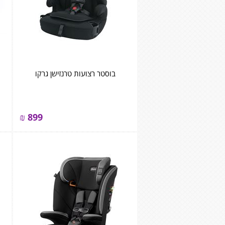
בוסטר רצועות טרנזישן גרקו
₪
899