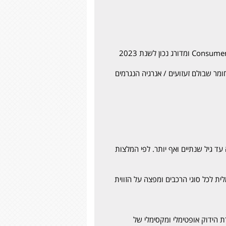
כיסא ה- NextFit Zip קיבל את הציון הגבוה ביותר בקטגוריית הכיסאות הרב תכליתיים במבחני הריסוק של ה Consumer Report ומדורג נכון לשנת 2023
א, משולב חומר שבולם זעזועים / אנרגיה הנגרמים
יוון הנסיעה עד גיל שנתיים ואף יותר. לפי המלצות
 בעלת 9 מצבים המאפשרת התאמה אופטימלית לכל סוגי הרכבים ומפצה על הזווית
טית – המאפשרת הידוק אופטימלי ומקסימלי של