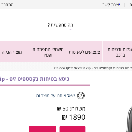
ת
|
י
צירת קשר
התחבר
|
גלות ובטיחות
משחקי התפתחות
צעצועים לפעוטות
מוצרי הנקה
ברכב
ופנאי
יסא בטיחות נקסטפיט זיפ - NextFit Zip צ'יקו Chicco
כיסא בטיחות נקסטפיט זיפ - NextFit Zip צ'יקו Chicco
שאל אותנו על מוצר זה
משלוח: 50 ₪
1890 ₪