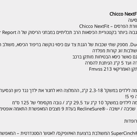
Chicco
NextFi
סיעה
– Chicco NextFit
כולל הגנה מפני פגיעות צד ™DuoGuard. מספק שתי שכבות של הגנת צד עם כיסוי נוקשה בריפוד הכיס
גם כאשר כיסא הבטיחות מותקן ברכב
תנת להסרה
מתאימה לילדים במשקל 2.3-18 ק"ג, ההמלצה היא לחגור את ילדך נגד כ
י 5!
משקל 10 ק"ג עד 29.5 ק"ג / גובה מקסימלי של 125 ס"מ
לכיסא NextFit Zip מערכת שינוי מצבי שכיבה / ישיבה - ®ReclineSure
רופדות
בכיסא NextFit Zip מותקנת מערכת ®SuperCinch המשולבת ברצועת האיזופיקס/ לאטש' הסטנדר