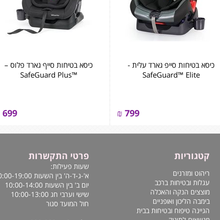
כיסא בטיחות סייפ גארד עלית -
כיסא בטיחות סייף גארד פלוס –
™SafeGuard Plus
SafeGuard™ Elite
699
₪
799
קטגוריות
פרטי התקשרות
שעות פעילות:
ריהוט ומזרנים
א'-ג-ד-ה' בין השעות 10:00-19:00
עגלות ובטיחות ברכב
יום ב' בין השעות 10:00-14:00
מוצצים הנקה והאכלה
שישי וערבי חג 10:00-13:00
בימבה הליכון ואופניים
חול המועד סגור
הגיינה טיפוח ובטיחות בבית
מנשאים לתינוק