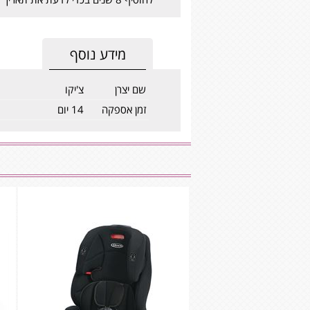
מידע נוסף
שם יצרן
צ'יקו
זמן אספקה
14 יום