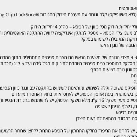
אוטומטית
ת הידוק מכל כיוון של הכיסא – סה"כ 4 יחידות הידוק
צבי הישיבה ®RideRight משולב משני צידי הכיסא – מספק למתקין אינדיקציה לזווית ההתקנה האופט
דויקת המקבילה לשימוש בסלקל
הגובה של מגן הראש
ייחודה של משענת הראש הוא שחלק מ- 9 מצבי הגובה של משענת הראש הם מצבים פנימיים המתחילים 
ספת כרית פנימית מיוחדת לתינוקות מגיל לידה ועד 5 ק"ג (הכרית ניתנת להסרה)
וונון גובה רצועות הכתף
חת
ה
זופיקס פשוטה וקלה לשימוש ומותאמת לשימוש בהתקנה עם ונגד כיוון הנסיעה
ן בשימוש או בעת אחסון הכיסא, יש לאחסן אותן בתאי האחסון המיועדים
, יש להשתמש בחגורת הבטיחות של הרכב
ם, נשלף הניתן לשטיפה
סה במכונה בהתאם להוראות היצרן
 יש להרים את הריפוד בחלקו התחתון של הכיסא מתחת ללחצן שחרור הרצועות (