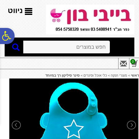
לתפריט
לתוכן
לתפריט
אתר
המרכזי
נגישות
ניווט
פ
חיפוש
סר
0
נג
ראשי
>
מוצרי הנקה
>
כלי אוכל וסינרים
>
סינר סיליקון רך במיוחד