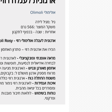
ארגונית לעגלה רוזי - sy
אולימולי Olimoli
גיל :
מגיל לידה
משקל המוצר :
566 גרם
אחריות :
שנה - בכפוף לתקנון
ארגונית לעגלה אולימולי רוזי - Olimoli Rosy
הכירו את ארגונית רוזי – פתרון האחסו
מראה אופנתי ופונקציונלי -
לארגונית ר
לבחירה אידיאלית לנסיעות, חופשות וטיו
אחסון מאורגן ונגיש -
הארגונית מגיעה ע
מרווח מספק ארגון מושלם ל: בקבוקים, 
משטח החתלה נוח -
ארגונית רוזי כול
איכות ועמידות -
לארגונית רוזי גימור 
ומסודרים בכל יציאה מהבית.
נוחות בשימוש
- לולאות חיבור מובנות
ופרקטי.