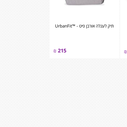
תיק לעגלה אורבן פיט - ™UrbanFit
₪
215
₪