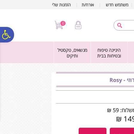
לתפריט
לתוכן
לתפריט
משתמש חדש
|
אורח/ת
|
הזמנות שלי
אתר
המרכזי
נגישות
0
פ
היגיינה טיפוח
מנשאים, טקסטיל
סר
ובטיחות בבית
ותיקים
נג
 Rosy
לוח: 59 ₪
149 