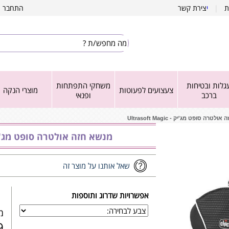
ת
|
י
צירת קשר
התחבר
|
גלות ובטיחות
משחקי התפתחות
צעצועים לפעוטות
מוצרי הנקה
ברכב
ופנאי
טרה סופט מג'יק - Ultrasoft Magic
מנשא חזה אולטרה סופט מג'יק - oft Magic
שאל אותנו על מוצר זה
אפשרויות שדרוג ותוספות
מש
₪