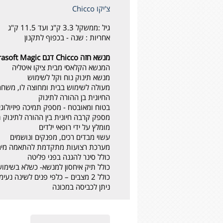
צ'יקו Chicco
גיל :
ממשקל 3.3 ק"ג ועד 11.5 ק"ג
אחריות :
שנה - בכפוף לתקנון
מנשא חזה Chicco דגם Ultrasoft Magic
המנשא הקלאסי מבית ציקו איטליה
מנשא תינוק נוח וקל לשימוש
מעולה לשימוש בבית ומחוצה לו, משחרר
החיונית בן ההורה לתינוק
בטוח ומאובטח - מספק תמיכה פיזיולוגי
מספק קרבה חיונית בין ההורה לתינוק ת
מומלץ על ידי רופאי ילדים
עשוי מבדים רכים, מפנקים ונושמים
מערכת רצועות מתקדמת להתאמה מירבי
כולל סינר להגנה בפני פליטה
כולל תיק איחסון למנשא- כשלא בשימו
כולל 2 מצבים – כלפי פנים לשינה נעימה או כלפי חוץ לחקירה של העולם מסביב
ניתן לכביסה במכונה