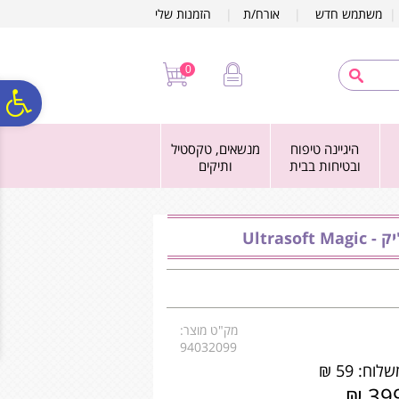
לתפריט
לתוכן
לתפריט
משתמש חדש
|
אורח/ת
|
הזמנות שלי
אתר
המרכזי
נגישות
0
פ
היגיינה טיפוח
מנשאים, טקסטיל
סר
ובטיחות בבית
ותיקים
נג
Ultras
מק"ט מוצר:
94032099
לוח: 59 ₪
399 