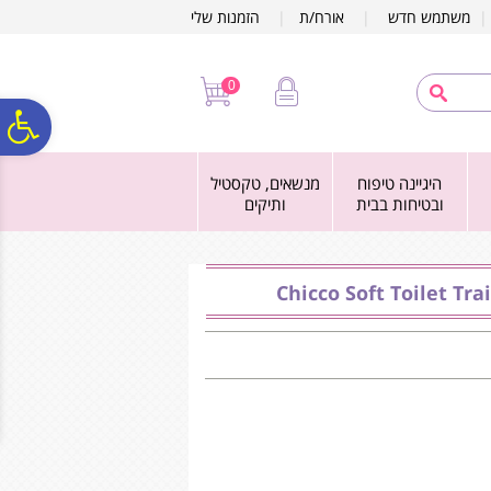
לתפריט
לתוכן
לתפריט
משתמש חדש
|
אורח/ת
|
הזמנות שלי
אתר
המרכזי
נגישות
0
פ
היגיינה טיפוח
מנשאים, טקסטיל
סר
ובטיחות בבית
ותיקים
נג