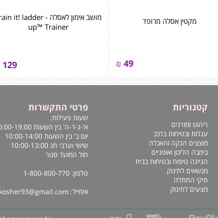
מושב אימון לאסלה - in it! ladder
מקטין אסלה מרופד
up™ Trainer
₪
49
129
קטגוריות
פרטי התקשרות
שעות פעילות:
ריהוט ומזרנים
א'-ג-ד-ה' בין השעות 10:00-19:00
עגלות ובטיחות ברכב
יום ב' בין השעות 10:00-14:00
מוצצים הנקה והאכלה
שישי וערבי חג 10:00-13:00
בימבה הליכון ואופניים
חול המועד סגור
הגיינה טיפוח ובטיחות בבית
מנשאים לתינוק
טלפון: 1-800-800-770
תיקי החתלה
מצעים לתינוק
אימייל:
kosher93@gmail.com