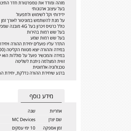
מזהה ומודד את טמפרטורת חדר התינו
בעל עיצוב ארגונותי
ידידותי וקל לשימוש ולתפעול
על מנת להשתמש במוניטור לאורך זמן נ
כולל כרטיס זיכרון בעל 4G מובנה שמכיל סיפורי ושירי ילדים
בעל שש רמות בהירות
בעל שש רמות שמע
התדר עליו פועלים יחידת ההורה ויחיד
במידה וההורה יוצא מטווח הקליטה (300 מטר) המכשיר יתריע על כך באמצעות צליל "ביפ-ביפ"
במידה והמכשיר פועל על סוללות הוא
זווית המצלמה ניתנת לשליטה
טכנולוגיה אלחוטית
ברגע שיחידת ההורה נדלקת, יחידת התי
מידע נוסף
אחריות
שנה
שם יצרן
MC Devices
זמן אספקה
10 ימי עסקים