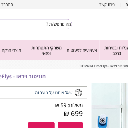
ת
|
י
צירת קשר
התחבר
|
גלות ובטיחות
משחקי התפתחות
צעצועים לפעוטות
מוצרי הנקה
ברכב
ופנאי
מוניטור וידאו - OT240M TimeFlys
מוניטור וידאו - OT240M TimeFlys
שאל אותנו על מוצר זה
משלוח: 59 ₪
699 ₪