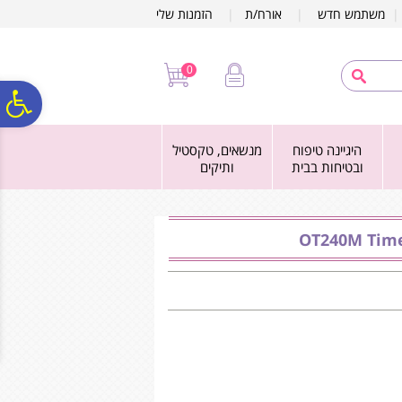
לתפריט
לתוכן
לתפריט
משתמש חדש
|
אורח/ת
|
הזמנות שלי
אתר
המרכזי
נגישות
0
פ
היגיינה טיפוח
מנשאים, טקסטיל
סר
ובטיחות בבית
ותיקים
נג