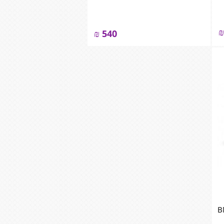
₪
₪
540