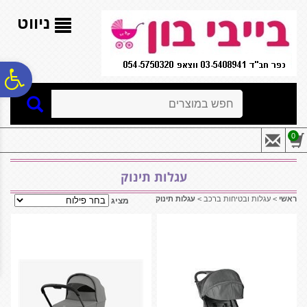
לתפריט
לתוכן
לתפריט
אתר
המרכזי
נגישות
ניווט
פ
חיפוש
סר
0
נג
עגלות תינוק
ראשי
>
עגלות ובטיחות ברכב
>
עגלות תינוק
מציג