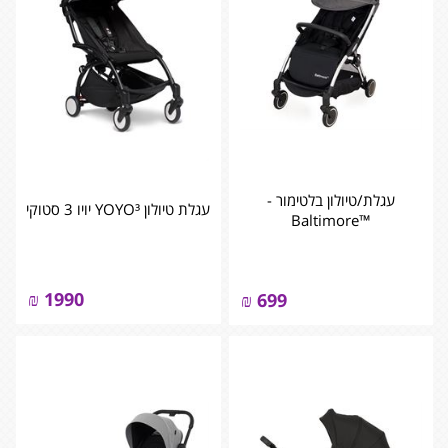
עגלת/טיולון בלטימור -
עגלת טיולון YOYO³ יויו 3 סטוקי
™Baltimore
₪
1990
₪
699