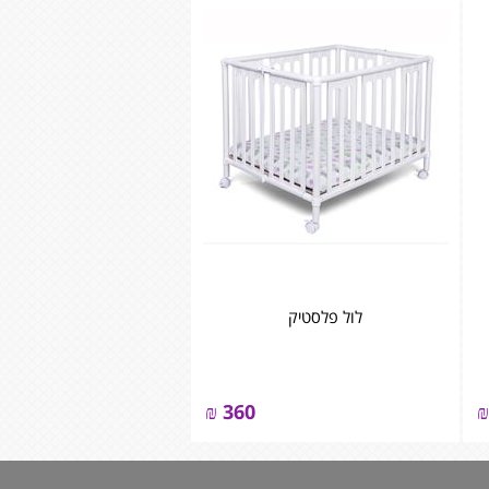
לול פלסטיק
₪
360
₪