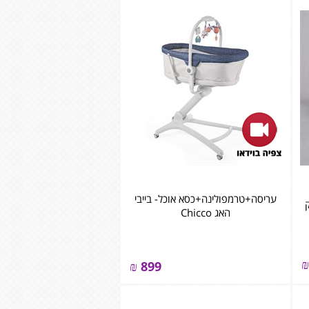
עריסה+טרמפולינה+כסא אוכל- בייבי
האג Chicco
₪
₪
899