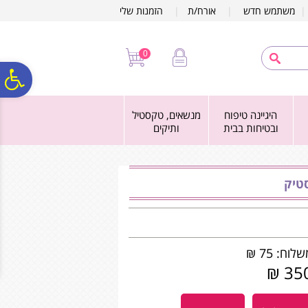
לתפריט
לתוכן
לתפריט
משתמש חדש
|
אורח/ת
|
הזמנות שלי
אתר
המרכזי
נגישות
0
פ
היגיינה טיפוח
מנשאים, טקסטיל
סר
ובטיחות בבית
ותיקים
נג
טיק
לוח: 75 ₪
350 