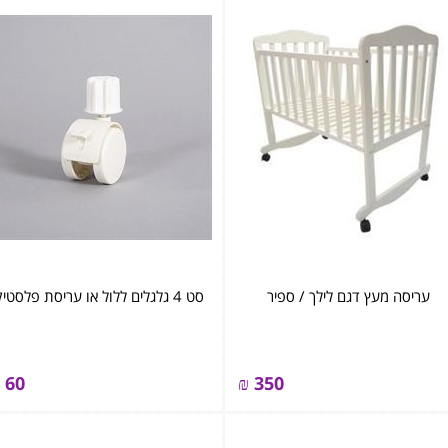
עריסה מעץ דגם לילך / ספיר
סט 4 גלגלים ללול או עריסת פלסטיק
60
₪
350