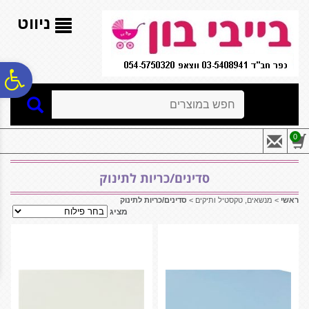
לתפריט
לתוכן
לתפריט
אתר
המרכזי
נגישות
ניווט
פ
חיפוש
סר
0
נג
סדינים/כריות לתינוק
ראשי
>
מנשאים, טקסטיל ותיקים
>
סדינים/כריות לתינוק
מציג