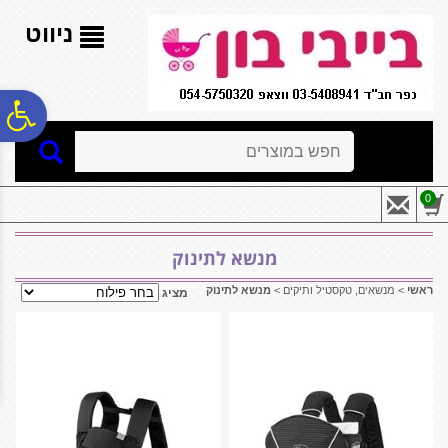
לתפריט
לתוכן
לתפריט
אתר
המרכזי
נגישות
ניווט
פ
חיפוש
סר
0
נג
מנשא לתינוק
ראשי
>
מנשאים, טקסטיל ותיקים
>
מנשא לתינוק
מציג