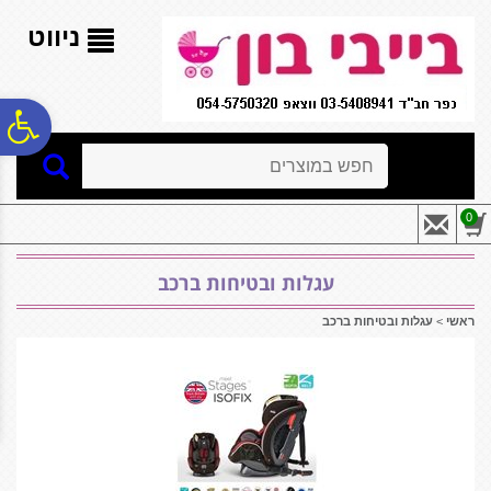
לתפריט
לתוכן
לתפריט
אתר
המרכזי
נגישות
ניווט
פ
חיפוש
סר
0
נג
עגלות ובטיחות ברכב
ראשי
>
עגלות ובטיחות ברכב